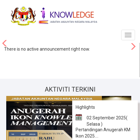
P
There is no active announcement right now.
r
e
v
AKTIVITI TERKINI
i
o
Highlights
u
02 September 2025(
s
Selasa )
Pertandingan Anugerah KM
Ikon 2025....